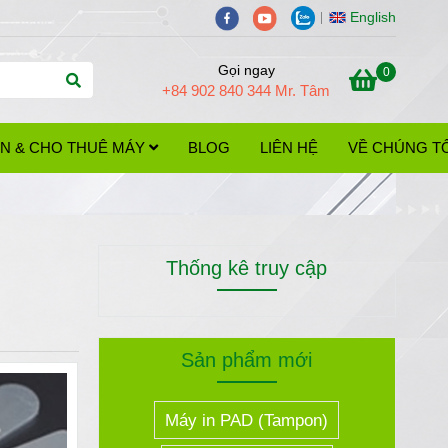
English
Gọi ngay
0
+84 902 840 344 Mr. Tâm
 IN & CHO THUÊ MÁY
BLOG
LIÊN HỆ
VỀ CHÚNG TÔ
Thống kê truy cập
Sản phẩm mới
Máy in PAD (Tampon)