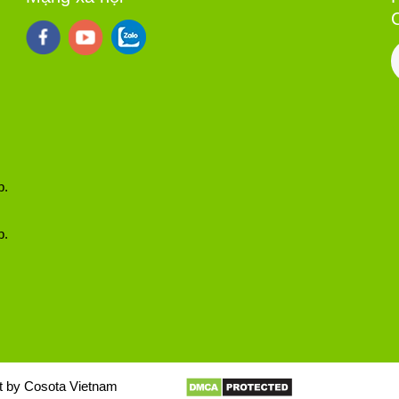
p.
p.
opyright by Cosota Vietnam