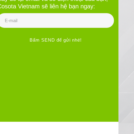
Cosota Vietnam sẽ liên hệ bạn ngay:
Bấm SEND để gửi nhé!