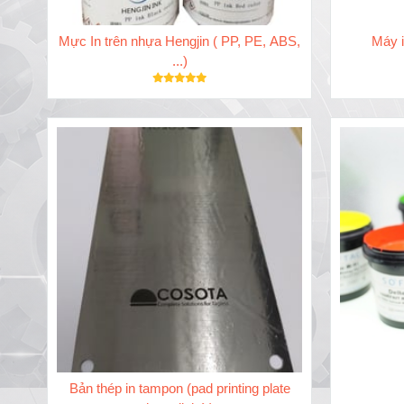
Mực In trên nhựa Hengjin ( PP, PE, ABS,
Máy i
...)
Bản thép in tampon (pad printing plate