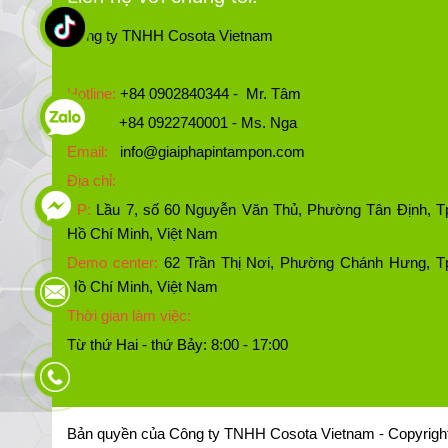
Công ty TNHH Cosota Vietnam
Hotline:
+84 0902840344 - Mr. Tâm
+84 0922740001 - Ms. Nga
Email:
info@giaiphapintampon.com
Địa chỉ:
VP:
Lầu 7, số 60 Nguyễn Văn Thủ, Phường Tân Định, T
Hồ Chí Minh, Việt Nam
Demo center:
62 Trần Thị Nơi, Phường Chánh Hưng, T
Hồ Chí Minh, Việt Nam
Thời gian làm việc:
Từ thứ Hai - thứ Bảy: 8:00 - 17:00
Bản quyền của Công ty TNHH Cosota Vietnam - C