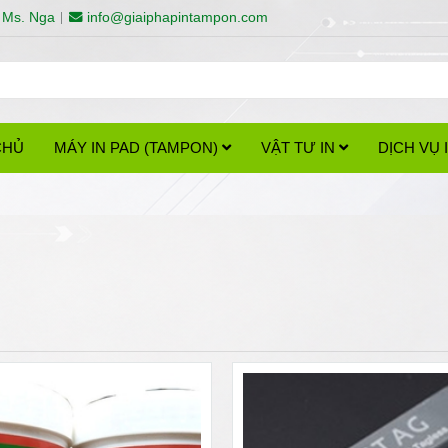
 Ms. Nga
info@giaiphapintampon.com
CHỦ
MÁY IN PAD (TAMPON)
VẬT TƯ IN
DỊCH VỤ