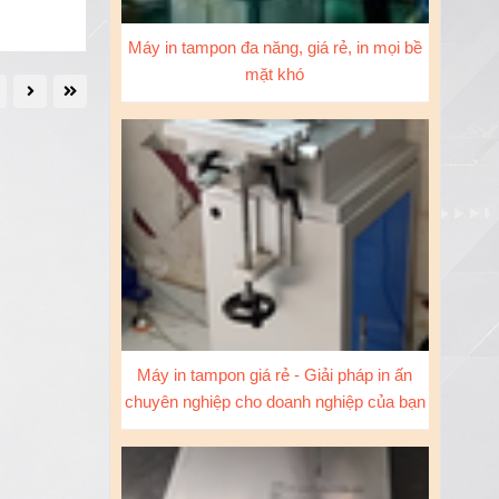
Máy in tampon đa năng, giá rẻ, in mọi bề
mặt khó
Máy in tampon giá rẻ - Giải pháp in ấn
chuyên nghiệp cho doanh nghiệp của bạn