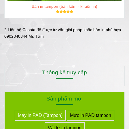
Bản in tampon (bản kẽm - khuôn in)
? Liên hệ Cosota để được tư vấn giải pháp khắc bản in phù hợp
0902840344 Mr. Tâm
Thống kê truy cập
Sản phẩm mới
Máy in PAD (Tampon)
Mực in PAD tampon
Vật tư in tampon