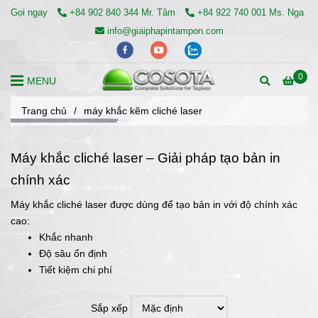
Gọi ngay
+84 902 840 344 Mr. Tâm
+84 922 740 001 Ms. Nga
info@giaiphapintampon.com
0
MENU
Trang chủ
/
máy khắc kẽm cliché laser
Máy khắc cliché laser – Giải pháp tạo bản in
chính xác
Máy khắc cliché laser được dùng để tạo bản in với độ chính xác
cao:
Khắc nhanh
Độ sâu ổn định
Tiết kiệm chi phí
Sắp xếp