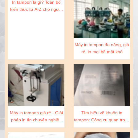
In tampon là gì? Toàn bộ
kiến thức từ A-Z cho người
mới và doanh nghiệp
Máy in tampon đa năng, giá
rẻ, in mọi bề mặt khó
Máy in tampon giá rẻ - Giải
Tìm hiểu về khuôn in
pháp in ấn chuyên nghiệp
tampon: Công cụ quan trọng
cho doanh nghiệp của bạn
trong ngành sản xuất