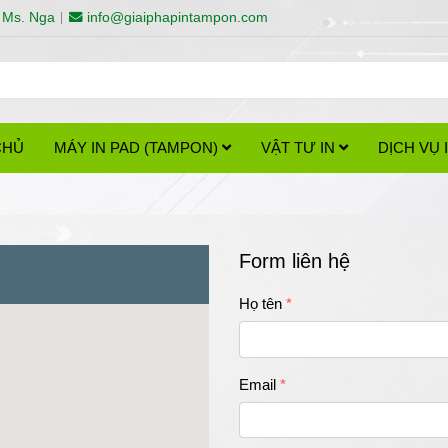
 Ms. Nga
info@giaiphapintampon.com
CHỦ
MÁY IN PAD (TAMPON)
VẬT TƯ IN
DỊCH VỤ
Form liên hệ
Họ tên
Email