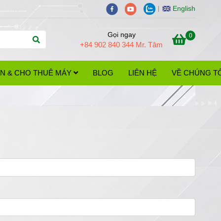
English
Gọi ngay
0
+84 902 840 344 Mr. Tâm
 IN & CHO THUÊ MÁY
BLOG
LIÊN HỆ
VỀ CHÚNG TÔ