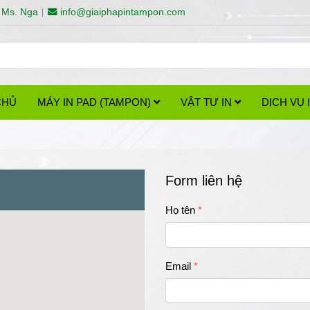
 Ms. Nga
info@giaiphapintampon.com
CHỦ
MÁY IN PAD (TAMPON)
VẬT TƯ IN
DỊCH VỤ
Form liên hệ
Họ tên
Email